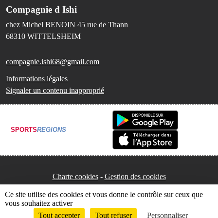
Compagnie d Ishi
chez Michel BENOIN 45 rue de Thann
68310
WITTELSHEIM
compagnie.ishi68@gmail.com
Informations légales
Signaler un contenu inapproprié
SPORTS
REGIONS
Charte cookies
Gestion des cookies
Ce site utilise des cookies et vous donne le contrôle sur ceux que
vous souhaitez activer
Tout accepter
Tout refuser
Personnaliser
Envie de participer ?
Connexion