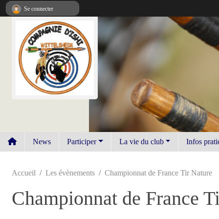
Panneau de gestion des cookies
Se connecter
News
Participer
La vie du club
Infos prat
Accueil
Les évènements
Championnat de France Tir Nature
Championnat de France Ti